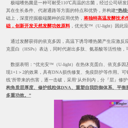
极端嗜热菌是一种可耐受110℃高温的古菌，经过公司研
其在生长条件、代谢通路等方面的特点和优势，并构建
“热
础上，深度挖掘极端菌种的应用优势，
将独特高温发酵技术作为“细
础，创新开发天然发酵功效原料
，优光安™（U-light）因
通过发酵获得的依克多因，高温下诱导嗜热菌产生应激反应
克蛋白（HSPs）表达，同时代谢出多肽、氨基酸等活性物，
数据表明：“优光安™（U-light）在热休克蛋白、依克
现1+1＞2的效果，具有DNA损伤修复、免疫防护等作用。可
线’所带来的伤害，逐一击破，采用‘从外到内，分『层』修护’
构角质层厚度、修护线粒体DNA、重塑自我防御体系、平衡
多重功效。”