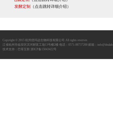
发酵定制
（点击跳转详细介绍）
Copyright © 2015 杭州优玛达生物科技有限公司 All rights reserves
江省杭州市临安区滨河财富工场13号楼2楼 电话：0571-88737200 邮箱：info@dnalab.c
技术支持：
巴零互联
浙ICP备15043422号