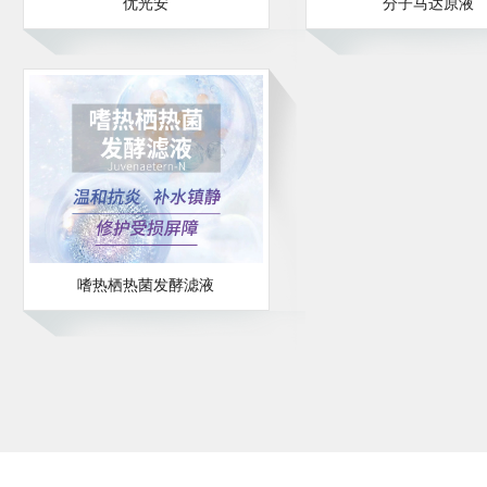
优光安
分子马达原液
嗜热栖热菌发酵滤液